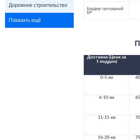
Дорожное строительство
Бордюр тротуарный
БР
Показать ещё
П
Доставка (Цена за
1 поддон)
0-5 км
60
6-10 км
65
11-15 км
70
16-20 км
75