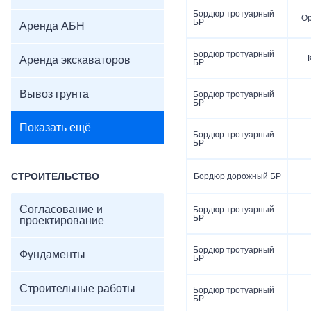
Бордюр тротуарный
О
БР
Аренда АБН
Бордюр тротуарный
Аренда экскаваторов
БР
Вывоз грунта
Бордюр тротуарный
БР
Показать ещё
Бордюр тротуарный
БР
СТРОИТЕЛЬСТВО
Бордюр дорожный БР
Согласование и
Бордюр тротуарный
БР
проектирование
Бордюр тротуарный
Фундаменты
БР
Строительные работы
Бордюр тротуарный
БР