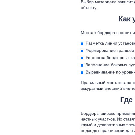
Выбор материала зависит о
объекту.
Как 
Монтаж бордюра состоит и
Разметка линии установк
Формирование траншеи 
Установка бордюрных ка
Заполнение боковых пус
Выравнивание по уровню
Правильный монтаж гаранти
аккуратный внешний вид т
Где
Бордюры широко применяют
частных участков. Их ставя
клумб и декоративных эле
подходят практически для 