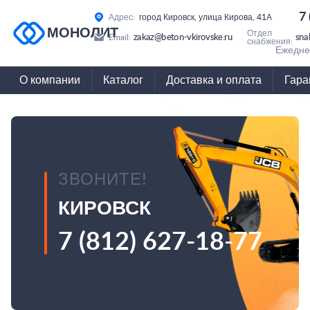
7
Адрес:
город Кировск, улица Кирова, 41А
МОНОЛИТ
Отдел
zakaz@beton-vkirovske.ru
sna
Email:
снабжения:
Ежеднев
О компании
Каталог
Доставка и оплата
Гара
ЗВОНИТЕ!
КИРОВСК
7 (812) 627-18-77