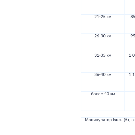
21-25 км
85
26-30 км
95
31-35 км
1 0
36-40 км
1 1
более 40 км
Манипулятор Isuzu (5т, в