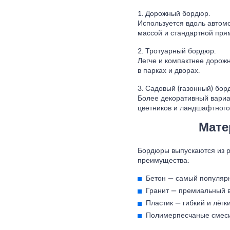
1. Дорожный бордюр.
Используется вдоль автом
массой и стандартной пря
2. Тротуарный бордюр.
Легче и компактнее дорож
в парках и дворах.
3. Садовый (газонный) бор
Более декоративный вариан
цветников и ландшафтного
Мате
Бордюры выпускаются из р
преимущества:
Бетон
— самый популярны
Гранит
— премиальный ва
Пластик
— гибкий и лёгк
Полимерпесчаные смес