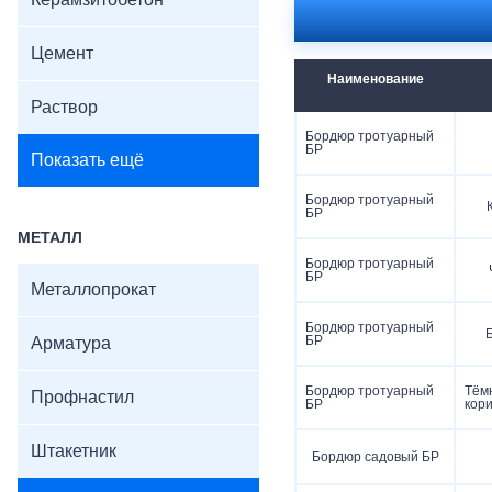
Керамзитобетон
Цемент
Наименование
Раствор
Бордюр тротуарный
БР
Показать ещё
Бордюр тротуарный
БР
МЕТАЛЛ
Бордюр тротуарный
БР
Металлопрокат
Бордюр тротуарный
БР
Арматура
Бордюр тротуарный
Тём
Профнастил
БР
кор
Штакетник
Бордюр садовый БР