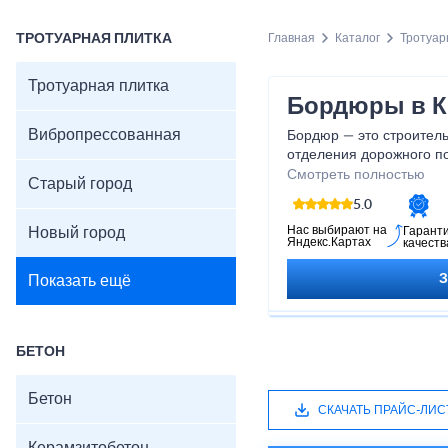
ТРОТУАРНАЯ ПЛИТКА
Главная
Каталог
Тротуар
Тротуарная плитка
Бордюры в К
Вибропрессованная
Бордюр — это строител
отделения дорожного по
других зон. Он выполняе
Смотреть полностью
Старый город
важную функциональную
5.0
покрытия, предотвращае
обеспечивает аккуратны
Нас выбирают на
Новый город
Гарант
Яндекс.Картах
качеств
Благодаря бордюрам пр
структурированным и б
Показать ещё
БЕТОН
Бетон
СКАЧАТЬ ПРАЙС-ЛИС