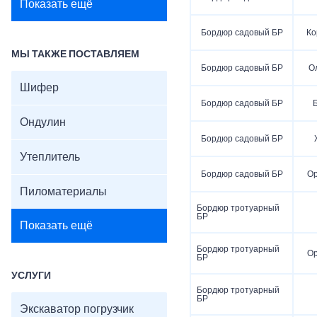
Показать ещё
Бордюр садовый БР
Ко
МЫ ТАКЖЕ ПОСТАВЛЯЕМ
Бордюр садовый БР
О
Шифер
Бордюр садовый БР
Ондулин
Бордюр садовый БР
Утеплитель
Бордюр садовый БР
О
Пиломатериалы
Бордюр тротуарный
БР
Показать ещё
Бордюр тротуарный
О
БР
УСЛУГИ
Бордюр тротуарный
БР
Экскаватор погрузчик