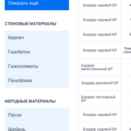
Показать ещё
Бордюр садовый БР
Бордюр садовый БР
СТЕНОВЫЕ МАТЕРИАЛЫ
Бордюр садовый БР
Кирпич
Тём
Бордюр садовый БР
Газобетон
кор
Бордюр
Газосиликаты
магистральный БР
Пеноблоки
Бордюр дорожный БР
Бордюр тротуарный
БР
НЕРУДНЫЕ МАТЕРИАЛЫ
Песок
Бордюр садовый БР
Щебень
Бордюр садовый БР