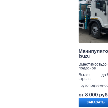
Манипулято
Isuzu
Вместимость
до 
поддонов
Вылет
до 
стрелы
Грузоподъемнос
от 8 000 руб
ЗАКАЗАТЬ