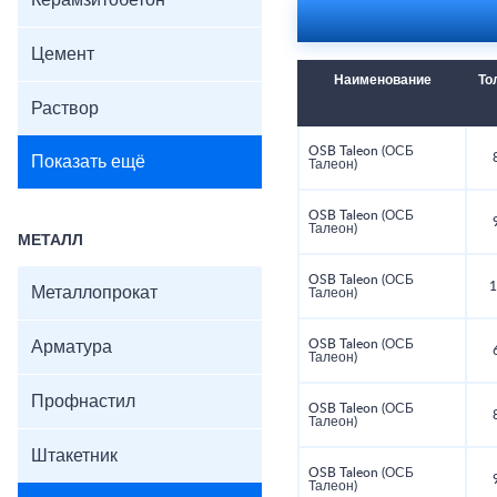
Керамзитобетон
Цемент
Наименование
То
Раствор
OSB Taleon (ОСБ
Показать ещё
Талеон)
OSB Taleon (ОСБ
Талеон)
МЕТАЛЛ
OSB Taleon (ОСБ
1
Металлопрокат
Талеон)
OSB Taleon (ОСБ
Арматура
Талеон)
Профнастил
OSB Taleon (ОСБ
Талеон)
Штакетник
OSB Taleon (ОСБ
Талеон)