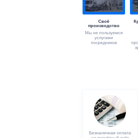
Своё
К
производство
Мы не пользуемся
услугами
посредников
пр
в
Безналичная оплата
на расчётный счёт