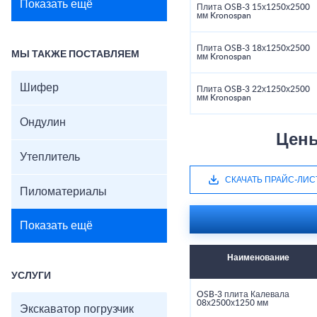
Показать ещё
Плита OSB-3 15х1250х2500
мм Kronospan
Плита OSB-3 18х1250х2500
МЫ ТАКЖЕ ПОСТАВЛЯЕМ
мм Kronospan
Шифер
Плита OSB-3 22х1250х2500
мм Kronospan
Ондулин
Цены
Утеплитель
СКАЧАТЬ ПРАЙС-ЛИС
Пиломатериалы
Показать ещё
Наименование
УСЛУГИ
OSB-3 плита Калевала
08х2500х1250 мм
Экскаватор погрузчик