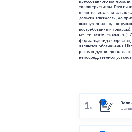
прессованного материала.
характеристикам. Различаю
является исключительно су
допуска влажности, но приг
эксплуатация под нагрузк
востребованным товаром). 
менее низкая стоимость).
формальдегида (евростанд
являются обозначения Ult
рекомендуется доставка п
непосредственной установ
Заяв
Остав