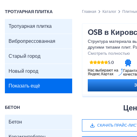
ТРОТУАРНАЯ ПЛИТКА
Главная
Каталог
Плитны
Тротуарная плитка
OSB в Кировс
Вибропрессованная
Структура материала вы
другими типами плит. 
названиями являются: 
Смотреть полностью
Старый город
(аббревиатура по метод
5.0
(обозначение образует
дословного перевода с 
Нас выбирают на
Новый город
Гарант
Яндекс.Картах
качеств
«ориентированно-струже
Показать ещё
Цен
БЕТОН
Бетон
СКАЧАТЬ ПРАЙС-ЛИС