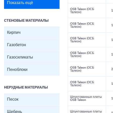
Показать ещё
OSB Taleon (ОСБ
1
Талеон)
СТЕНОВЫЕ МАТЕРИАЛЫ
OSB Taleon (ОСБ
1
Талеон)
Кирпич
OSB Taleon (ОСБ
1
Талеон)
Газобетон
OSB Taleon (ОСБ
1
Талеон)
Газосиликаты
OSB Taleon (ОСБ
Пеноблоки
2
Талеон)
OSB Taleon (ОСБ
1
Талеон)
НЕРУДНЫЕ МАТЕРИАЛЫ
Шпунтованные плиты
1
Песок
OSB Taleon
Щебень
Шпунтованные плиты