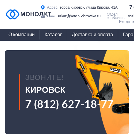
7
Адрес:
город Кировск, улица Кирова, 41А
МОНОЛИТ
Отдел
zakaz@beton-vkirovske.ru
sna
Email:
снабжения:
Ежеднев
О компании
Каталог
Доставка и оплата
Гара
ЗВОНИТЕ!
КИРОВСК
7 (812) 627-18-77