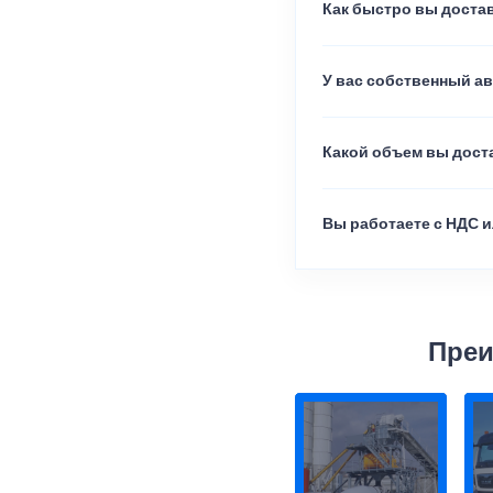
Как быстро вы достав
У вас собственный а
Какой объем вы доста
Вы работаете с НДС и
Преи