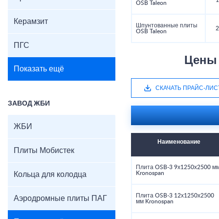
1
OSB Taleon
Керамзит
Шпунтованные плиты
2
OSB Taleon
ПГС
Цены 
Показать ещё
СКАЧАТЬ ПРАЙС-ЛИС
ЗАВОД ЖБИ
ЖБИ
Наименование
Плиты Мобистек
Плита OSB-3 9х1250х2500 м
Kronospan
Кольца для колодца
Плита OSB-3 12х1250х2500
Аэродромные плиты ПАГ
мм Kronospan