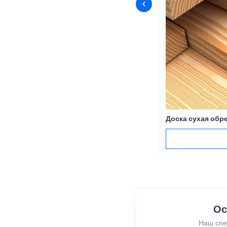
Доска сухая обр
Ос
Наш спе