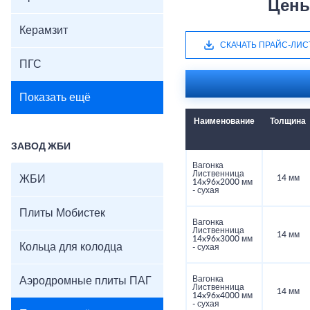
Цены
Керамзит
СКАЧАТЬ ПРАЙС-ЛИС
ПГС
Показать ещё
Наименование
Толщина
ЗАВОД ЖБИ
Вагонка
Лиственница
ЖБИ
14 мм
14x96x2000 мм
- сухая
Плиты Мобистек
Вагонка
Лиственница
14 мм
14x96x3000 мм
Кольца для колодца
- сухая
Вагонка
Аэродромные плиты ПАГ
Лиственница
14 мм
14x96x4000 мм
- сухая