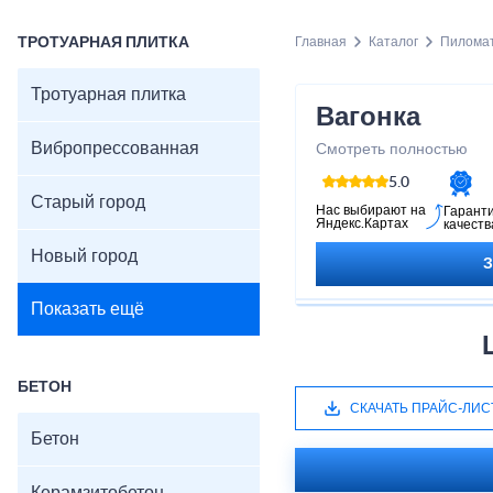
ТРОТУАРНАЯ ПЛИТКА
Главная
Каталог
Пилома
Тротуарная плитка
Вагонка
Вибропрессованная
Смотреть полностью
5.0
Старый город
Нас выбирают на
Гарант
Яндекс.Картах
качеств
Новый город
Показать ещё
БЕТОН
СКАЧАТЬ ПРАЙС-ЛИС
Бетон