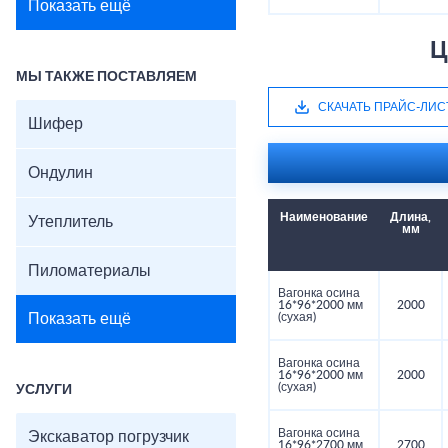
Показать ещё
Ц
МЫ ТАКЖЕ ПОСТАВЛЯЕМ
СКАЧАТЬ ПРАЙС-ЛИС
Шифер
Ондулин
Наименование
Длина,
Утеплитель
мм
Пиломатериалы
Вагонка осина
16*96*2000 мм
2000
Показать ещё
(сухая)
Вагонка осина
16*96*2000 мм
2000
(сухая)
УСЛУГИ
Вагонка осина
Экскаватор погрузчик
16*96*2700 мм
2700