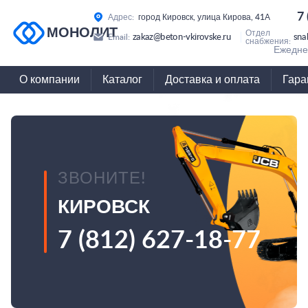
7
Адрес:
город Кировск, улица Кирова, 41А
МОНОЛИТ
Отдел
zakaz@beton-vkirovske.ru
sna
Email:
снабжения:
Ежеднев
О компании
Каталог
Доставка и оплата
Гара
ЗВОНИТЕ!
КИРОВСК
7 (812) 627-18-77