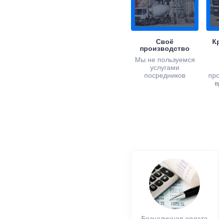
Своё
К
производство
Мы не пользуемся
услугами
посредников
пр
в
Безналичная оплата