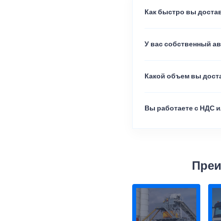
Как быстро вы достав
У вас собственный а
Какой объем вы доста
Вы работаете с НДС и
Преи