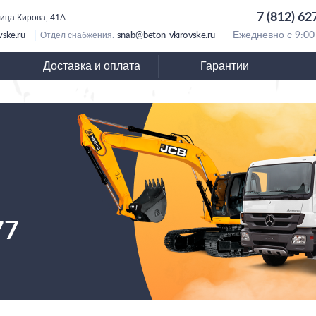
7 (812) 62
лица Кирова, 41А
vske.ru
snab@beton-vkirovske.ru
Ежедневно с 9:00
Отдел снабжения:
Доставка и оплата
Гарантии
77