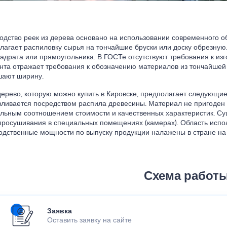
одство реек из дерева основано на использовании современного о
лагает распиловку сырья на тончайшие бруски или доску обрезную.
вадрата или прямоугольника. В ГОСТе отсутствуют требования к и
нта отражает требования к обозначению материалов из тончайшей
ают ширину.
дерево, которую можно купить в Кировске, предполагает следующи
вливается посредством распила древесины. Материал не пригоден 
льным соотношением стоимости и качественных характеристик. Су
просушивания в специальных помещениях (камерах). Область испол
одственные мощности по выпуску продукции налажены в стране на
Схема работ
Заявка
Оставить заявку на сайте