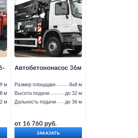
6-
Автобетононасос 36м
Автобетононас
9 м
Размер площадки
8x8 м
Размер площадки
8 м
Высота подачи
до 32 м
Высота подачи
2 м
Дальность подачи
до 36 м
Дальность подачи
от 16 760 руб.
от 18 800 руб.
ЗАКАЗАТЬ
ЗАКАЗАТЬ