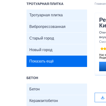
ТРОТУАРНАЯ ПЛИТКА
Главная
Тротуарная плитка
Ре
Ки
Вибропрессованная
Оте
вну
Старый город
пре
Смо
Вос
Новый город
дер
Нас 
Янде
Показать ещё
БЕТОН
Бетон
Керамзитобетон