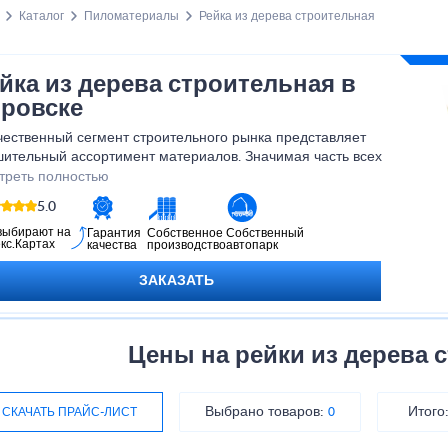
Каталог
Пиломатериалы
Рейка из дерева строительная
йка из дерева строительная в
ровске
чественный сегмент строительного рынка представляет
шительный ассортимент материалов. Значимая часть всех
дставленных товаров – пиломатериалы и их аналоги.
треть полностью
требованы и популярны среди российских потребителей рейки из
5.0
ева
выбирают на
Гарантия
Собственное
Собственный
кс.Картах
качества
производство
автопарк
ЗАКАЗАТЬ
Цены на рейки из дерева 
Выбрано товаров:
Итого
СКАЧАТЬ ПРАЙС-ЛИСТ
0