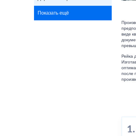
Показать ещё
Произв
предпо
виде к
докуме
превыш
Рейка 
Изгота
оптима
после 
произв