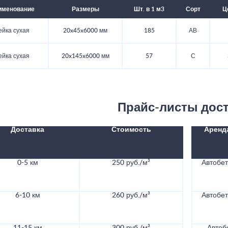
именование
Размеры
Шт. в 1 м3
Сорт
Ц
ейка сухая
20x45x6000 мм
185
АВ
ейка сухая
20x145x6000 мм
57
С
Прайс-листы дос
Доставка
Стоимость
Аренд
0-5 км
250 руб./м³
Автобе
6-10 км
260 руб./м³
Автобе