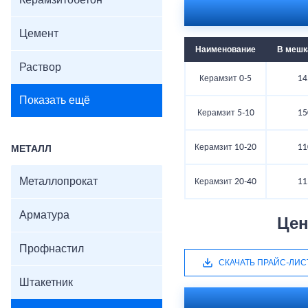
Керамзитобетон
Цемент
Наименование
В мешка
Раствор
Керамзит 0-5
14
Показать ещё
Керамзит 5-10
15
Керамзит 10-20
11
МЕТАЛЛ
Металлопрокат
Керамзит 20-40
11
Арматура
Цен
Профнастил
СКАЧАТЬ ПРАЙС-ЛИС
Штакетник