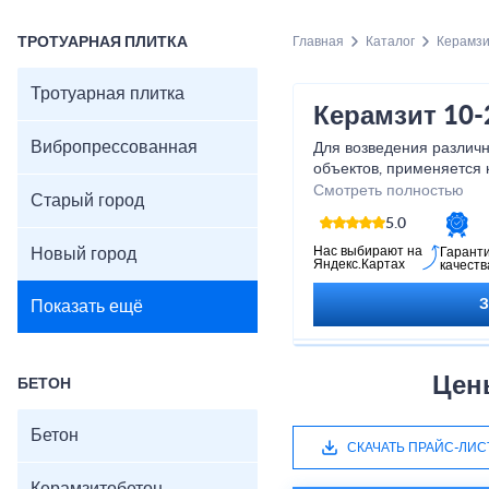
ТРОТУАРНАЯ ПЛИТКА
Главная
Каталог
Керамз
Тротуарная плитка
Керамзит 10-
Вибропрессованная
Для возведения различ
объектов, применяется 
универсальный стройма
Смотреть полностью
Старый город
высокими эксплуатацио
5.0
является лучшим из воз
ценовой категории). Вы
Нас выбирают на
Новый город
Гарант
Яндекс.Картах
качеств
в Кировске у нас и не о
Показать ещё
Цен
БЕТОН
Бетон
СКАЧАТЬ ПРАЙС-ЛИС