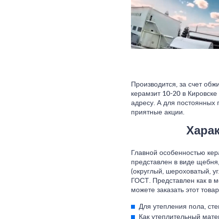
Производится, за счет обж
керамзит 10-20 в Кировске
адресу. А для постоянных п
приятные акции.
Харак
Главной особенностью кера
представлен в виде щебня
(округлый, шероховатый, у
ГОСТ. Представлен как в м
можете заказать этот тов
Для утепления пола, сте
Как утеплительный мате