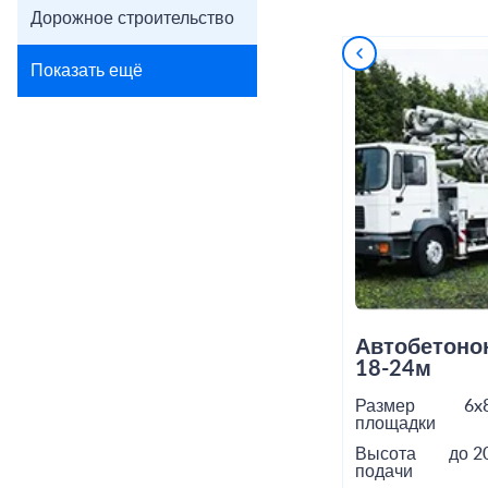
Дорожное строительство
Показать ещё
Автобетоно
18-24м
Размер
6x
площадки
Высота
до 2
подачи