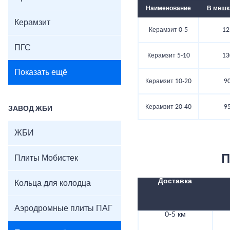
Наименование
В мешка
Керамзит
Керамзит 0-5
12
ПГС
Керамзит 5-10
13
Показать ещё
Керамзит 10-20
90
Керамзит 20-40
95
ЗАВОД ЖБИ
ЖБИ
П
Плиты Мобистек
Доставка
Кольца для колодца
Аэродромные плиты ПАГ
0-5 км