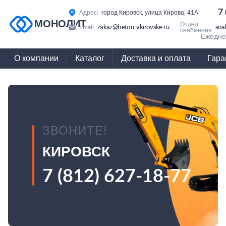
7
Адрес:
город Кировск, улица Кирова, 41А
МОНОЛИТ
Отдел
zakaz@beton-vkirovske.ru
sna
Email:
снабжения:
Ежеднев
О компании
Каталог
Доставка и оплата
Гара
ЗВОНИТЕ!
КИРОВСК
7 (812) 627-18-77