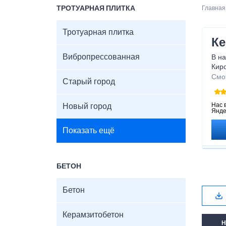
ТРОТУАРНАЯ ПЛИТКА
Главная
Тротуарная плитка
Ке
Вибропрессованная
В на
Киро
дост
Смо
Старый город
поку
Нас 
Новый город
Янде
Показать ещё
БЕТОН
Бетон
Керамзитобетон
Н