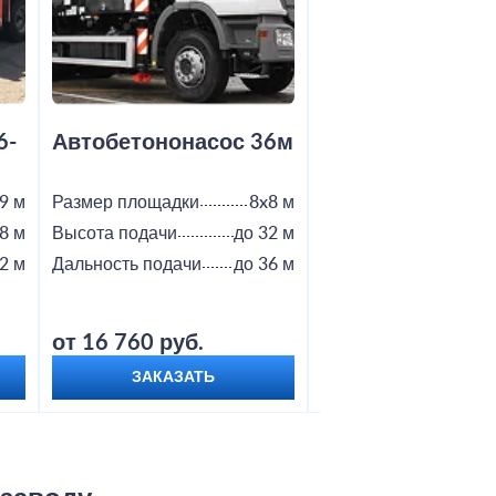
6-
Автобетононасос 36м
Автобетононас
9 м
Размер площадки
8x8 м
Размер площадки
8 м
Высота подачи
до 32 м
Высота подачи
2 м
Дальность подачи
до 36 м
Дальность подачи
от 16 760 руб.
от 18 800 руб.
ЗАКАЗАТЬ
ЗАКАЗАТЬ