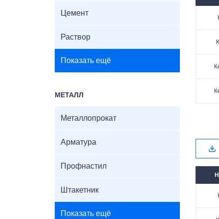
Цемент
Раствор
К
Показать ещё
К
К
МЕТАЛЛ
Металлопрокат
Арматура
Профнастил
Н
Штакетник
Показать ещё