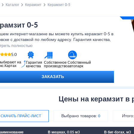
Каталог
Керамзит
Керамзит 0-5
рамзит 0-5
шем интернет-магазине вы можете купить керамзит 0-5 в
вске с доставкой по любому адресу. Гарантия качества,
упные цены, а также скидки и акции для постоянных
треть полностью
пателей.
5.0
выбирают на
Гарантия
Собственное
Собственный
кс.Картах
качества
производство
автопарк
ЗАКАЗАТЬ
Цены на керамзит в 
Выбрано товаров:
Итого
СКАЧАТЬ ПРАЙС-ЛИСТ
0
аименование
В мешках, 0.05 м3
В биг-бэгах, м3