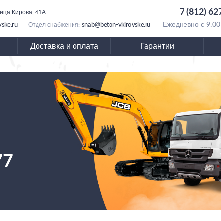
7 (812) 62
лица Кирова, 41А
vske.ru
snab@beton-vkirovske.ru
Ежедневно с 9:00
Отдел снабжения:
Доставка и оплата
Гарантии
77