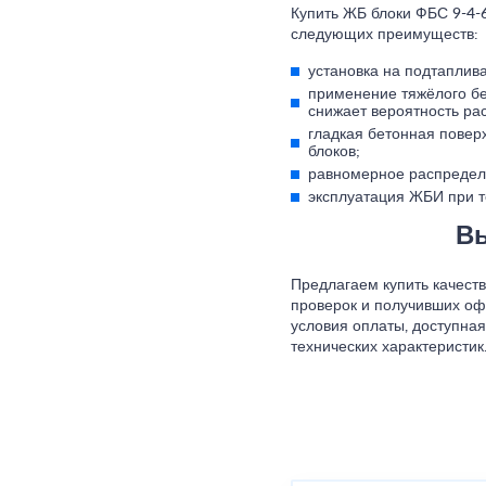
Купить ЖБ блоки ФБС 9-4-
следующих преимуществ:
установка на подтаплив
применение тяжёлого бет
снижает вероятность ра
гладкая бетонная повер
блоков;
равномерное распредел
эксплуатация ЖБИ при т
В
Предлагаем купить качест
проверок и получивших оф
условия оплаты, доступная 
технических характеристик