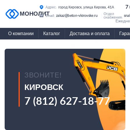
7
Адрес:
город Кировск, улица Кирова, 41А
МОНОЛИТ
Отдел
zakaz@beton-vkirovske.ru
sna
Email:
снабжения:
Ежеднев
О компании
Каталог
Доставка и оплата
Гара
ЗВОНИТЕ!
КИРОВСК
7 (812) 627-18-77