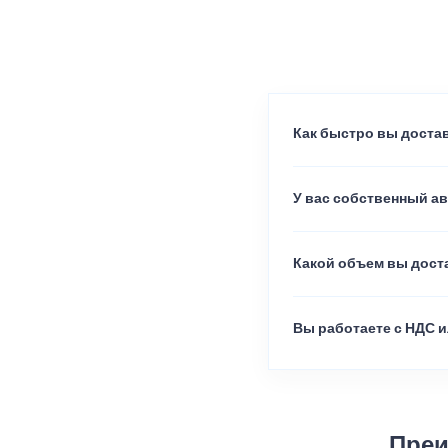
Как быстро вы достав
У вас собственный а
Какой объем вы доста
Вы работаете с НДС и
Преи