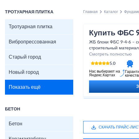
ТРОТУАРНАЯ ПЛИТКА
Главная
Каталог
Фундам
Тротуарная плитка
Купить ФБС 9
Вибропрессованная
ЖБ блоки ФБС 9-4-6 – 
строительный материал.
ГОСТ 13579-78 из тяжёл
Смотреть полностью
Старый город
стальными прутьями. П
5.0
блочных ленточных фун
объекты, оборудования 
Нас выбирают на
Новый город
Гарант
Яндекс.Картах
качеств
дорожном строительстве
Показать ещё
БЕТОН
Бетон
СКАЧАТЬ ПРАЙС-ЛИС