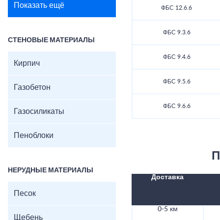
Показать ещё
ФБС 12.6.6
ФБС 9.3.6
СТЕНОВЫЕ МАТЕРИАЛЫ
ФБС 9.4.6
Кирпич
ФБС 9.5.6
Газобетон
ФБС 9.6.6
Газосиликаты
Пеноблоки
П
НЕРУДНЫЕ МАТЕРИАЛЫ
Доставка
Песок
0-5 км
Щебень